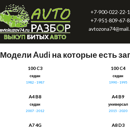
+7-900-022-22-1
+7-951-809-67-8
avtozona74@mail.
Модели Audi на которые есть за
100 C3
100 C4
седан
седан
1982 - 1987
1990 - 1995
A4 B8
A4 B9
седан
универсал
2007 - 2012
2015 - 2020
A7 4G
A8 D3